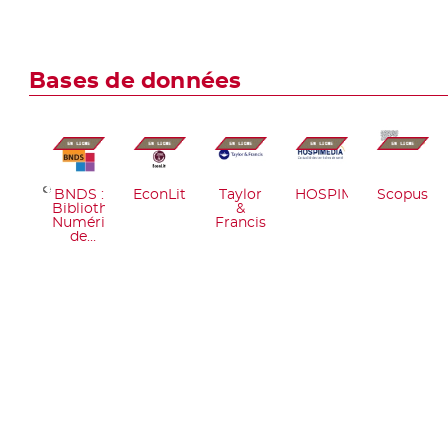
Bases de données
CM
ociation
or
puting
Previous
BNDS :
EconLit
Taylor
HOSPIMEDIA
Scopus
hinery
Bibliothèque
&
Numérique
Francis
de
Droit
de la
Santé
et
d'Ethique
Médicale