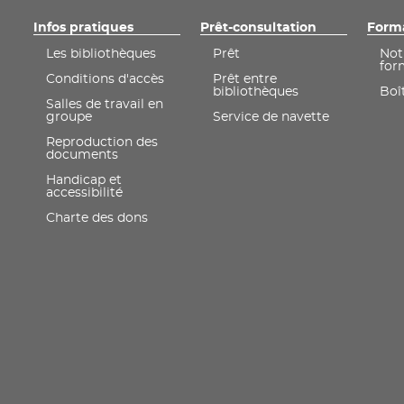
Fran
de géologie
expérimentale
Infos pratiques
Prêt-consultation
Form
de Stanislas
Meunier
Les bibliothèques
Prêt
Not
for
Conditions d'accès
Prêt entre
bibliothèques
Boît
Salles de travail en
groupe
Service de navette
Reproduction des
documents
Handicap et
accessibilité
Charte des dons