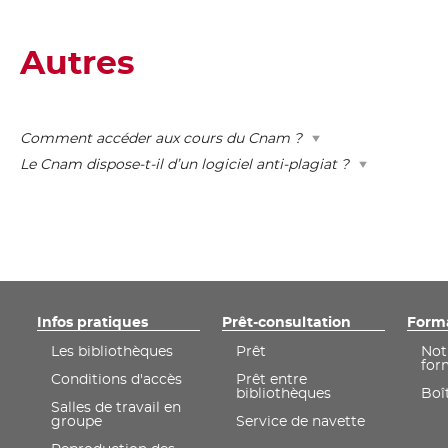
Autres
Comment accéder aux cours du Cnam ?
Le Cnam dispose-t-il d’un logiciel anti-plagiat ?
Infos pratiques
Prêt-consultation
Form
Les bibliothèques
Prêt
Not
for
Conditions d'accès
Prêt entre
bibliothèques
Boît
Salles de travail en
groupe
Service de navette