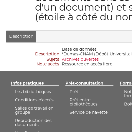
d'un document) et 
(étoile à côté du no
Description
Base de données
Description
*Dumas-CNAM (Dépôt Universitai
Sujets
Archives ouvertes
Note accès
Ressource en accès libre
Infos pratiques
Prêt-consultation
Form
Les bibliothèques
Prêt
Not
for
Conditions d'accès
Prêt entre
bibliothèques
Boît
Salles de travail en
groupe
Service de navette
Reproduction des
documents