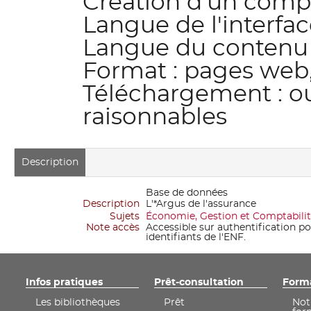
Création d'un compt
Langue de l'interfac
Langue du contenu :
Format : pages web,
Téléchargement : ou
raisonnables
Description
Base de données
Description
L'*Argus de l'assurance
Sujets
Économie, Gestion et Comptabili
Note accès
Accessible sur authentification p
identifiants de l'ENF.
Infos pratiques
Prêt-consultation
Form
Les bibliothèques
Prêt
Not