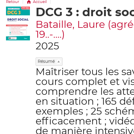
Retour
Accueil
DCG 3 : droit so
Détail
document
Bataille, Laure (ag
19..-....)
2025
Résumé
Maîtriser tous les s
cours complet et vi
comprendre les atte
en situation ; 165 dé
exemples ; 25 schém
efficacement ; vidéo
de manière intensiv