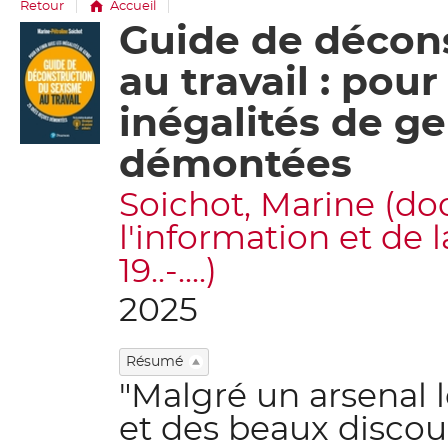
Retour
Accueil
Guide de décon
Détail
document
au travail : pour
inégalités de ge
démontées
Soichot, Marine (do
l'information et de
19..-....)
2025
Résumé
"Malgré un arsenal l
et des beaux discour