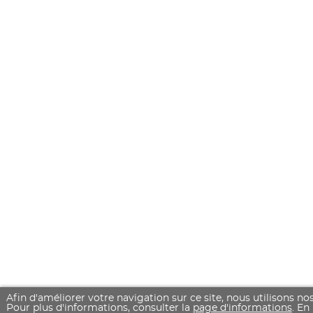
Afin d'améliorer votre navigation sur ce site, nous utilisons no
Pour plus d'informations, consulter la
page d'informations
. En