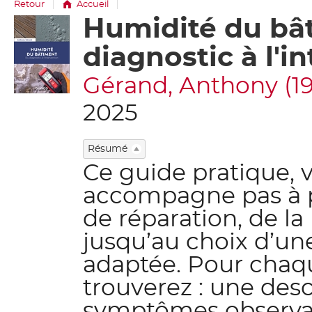
Retour
Accueil
Humidité du bât
Détail
document
diagnostic à l'i
Gérand, Anthony (19..-
2025
Résumé
Ce guide pratique, v
accompagne pas à p
de réparation, de la
jusqu’au choix d’un
adaptée. Pour chaqu
trouverez : une desc
symptômes observabl