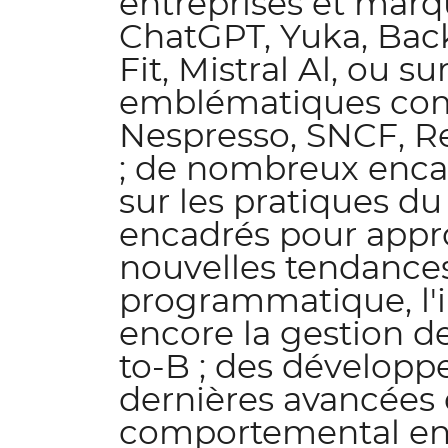
entreprises et mar
ChatGPT, Yuka, Back
Fit, Mistral Al, ou s
emblématiques comm
Nespresso, SNCF, Rel
; de nombreux encadr
sur les pratiques d
encadrés pour approf
nouvelles tendances 
programmatique, l'in
encore la gestion 
to-B ; des développ
dernières avancées d
comportemental en 