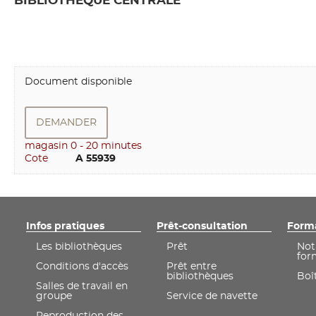
BIBLIOTHEQUE CENTRALE
Document disponible
DEMANDER
magasin 0 - 20 minutes
Cote
        A 55939
Infos pratiques
Prêt-consultation
Form
Les bibliothèques
Prêt
Not
for
Conditions d'accès
Prêt entre
bibliothèques
Boît
Salles de travail en
groupe
Service de navette