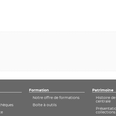
Formation
Patrimoine
Notre offre de formations
Histoire de
centrale
othèques
Boîte à outils
Présentati
te
collections