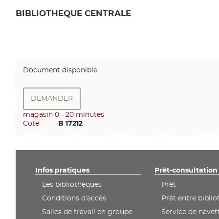
BIBLIOTHEQUE CENTRALE
Document disponible
DEMANDER
magasin 0 - 20 minutes
Cote
        B 17212
Infos pratiques
Prêt-consultation
Les bibliothèques
Prêt
Conditions d'accès
Prêt entre bibli
Salles de travail en groupe
Service de navet