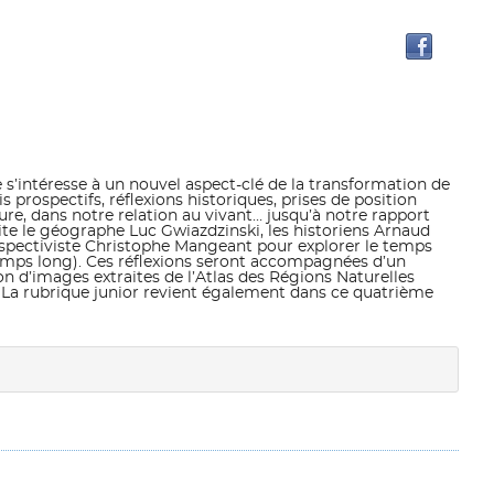
Trouve
le
docum
dans
d'autr
ressou
e s’intéresse à un nouvel aspect-clé de la transformation de
prospectifs, réflexions historiques, prises de position
ure, dans notre relation au vivant… jusqu’à notre rapport
ite le géographe Luc Gwiazdzinski, les historiens Arnaud
rospectiviste Christophe Mangeant pour explorer le temps
temps long). Ces réflexions seront accompagnées d’un
on d’images extraites de l’Atlas des Régions Naturelles
e. La rubrique junior revient également dans ce quatrième