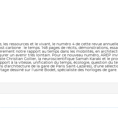
e, les ressources et le vivant, le numéro 4 de cette revue annuell
t-carbone : le temps. 148 pages de récits, démonstrations, essais 
lièrement notre rapport au temps dans les mobilités, en architect
gurer un avenir très lointain. Pour ce nouveau numéro, AREP inv
te Christian Gollier, la neuroscientifique Samah Karaki et le p
pport à la vitesse, unification du temps, écologie, question du 
 d’architecture de la gare de Paris Saint-Lazares), d’une sélecti
rtage dessiné sur l’usine Bodet, spécialiste des horloges de gar