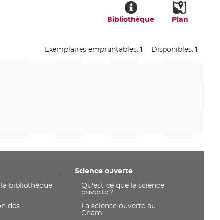
Bibliothèque
Plan
Exemplaires empruntables:
1
Disponibles:
1
Science ouverte
 la bibliothèque
Qu'est-ce que la science
ouverte ?
on des
La science ouverte au
Cnam