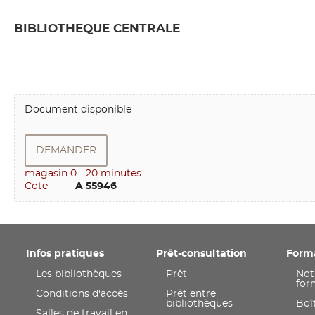
BIBLIOTHEQUE CENTRALE
Document disponible
DEMANDER
magasin 0 - 20 minutes
Cote
        A 55946
Infos pratiques
Prêt-consultation
Form
Les bibliothèques
Prêt
Not
for
Conditions d'accès
Prêt entre
bibliothèques
Boît
Salles de travail en