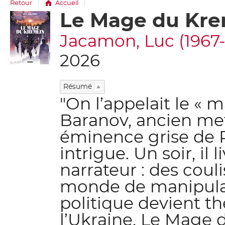
Retour
Accueil
Le Mage du Kre
Détail
document
Jacamon, Luc (1967-..
2026
Résumé
"On l’appelait le «
Baranov, ancien me
éminence grise de P
intrigue. Un soir, il 
narrateur : des coul
monde de manipulati
politique devient th
l’Ukraine, Le Mage d