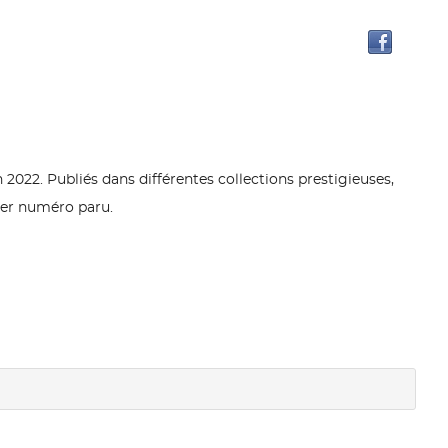
Trouve
le
docum
dans
d'autr
ressou
 2022. Publiés dans différentes collections prestigieuses,
ier numéro paru.