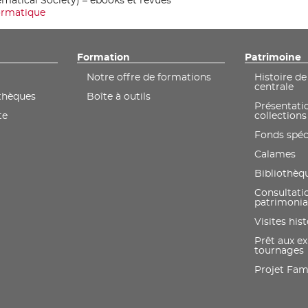
atical Society) – ebooks et revues
ormatique
Formation
Patrimoine
Notre offre de formations
Histoire de
centrale
othèques
Boîte à outils
Présentati
te
collections
Fonds spéc
Calames
Bibliothèq
Consultati
patrimonia
Visites his
Prêt aux ex
tournages
Projet Fami