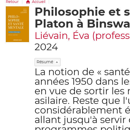
Retour
Accueil
Philosophie et 
Détail
document
Platon à Binsw
Liévain, Éva (professe
2024
Résumé
La notion de « sant
années 1950 dans les
en vue de sortir le
asilaire. Reste que l
considérablement ét
allant jusqu'à serv
programmes politiq