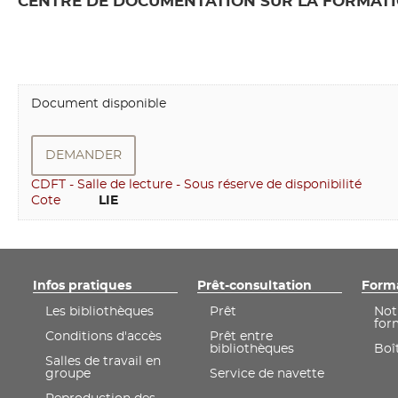
CENTRE DE DOCUMENTATION SUR LA FORMATIO
Document disponible
DEMANDER
CDFT - Salle de lecture - Sous réserve de disponibilité
Cote
         LIE
Infos pratiques
Prêt-consultation
Form
Les bibliothèques
Prêt
Not
for
Conditions d'accès
Prêt entre
bibliothèques
Boît
Salles de travail en
groupe
Service de navette