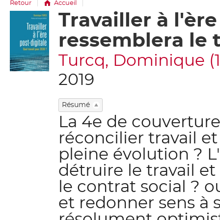
Retour
Accueil
Travailler à l'èr
Détail
document
ressemblera le t
Turcq, Dominique (19
2019
Résumé
La 4e de couvertur
réconcilier travail 
pleine évolution ? L'
détruire le travail 
le contrat social ? 
et redonner sens à s
résolument optimiste