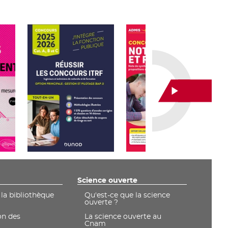
Faire
défiler
le
carrousel
vers
l'avant
Science ouverte
 la bibliothèque
Qu'est-ce que la science
ouverte ?
on des
La science ouverte au
Cnam