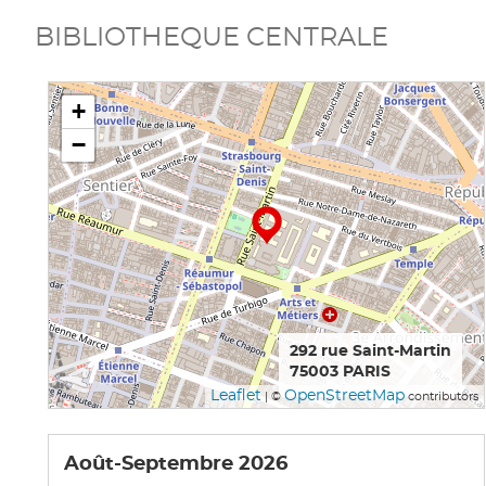
BIBLIOTHEQUE CENTRALE
+
−
292 rue Saint-Martin
75003 PARIS
Leaflet
OpenStreetMap
| ©
contributors
Août-Septembre 2026