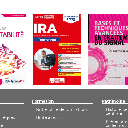
Formation
Patrimoine
Notre offre de formations
Histoire de
centrale
othèques
Boîte à outils
Présentati
te
collections